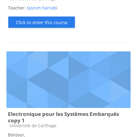
Teacher:
tasnim harrabi
Click to enter this course
Electronique pour les Systèmes Embarqués
copy 1
Course category
Université de Carthage
Bonjour,