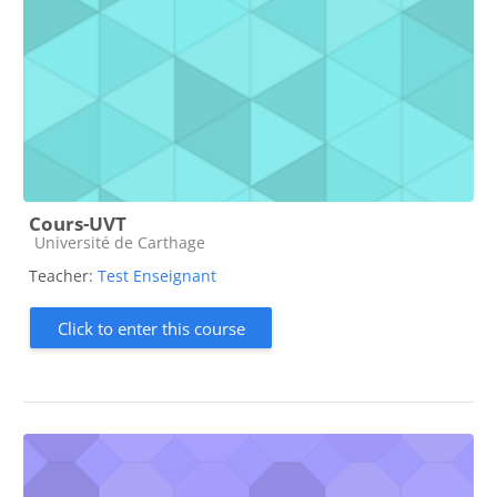
Cours-UVT
Course category
Université de Carthage
Teacher:
Test Enseignant
Click to enter this course