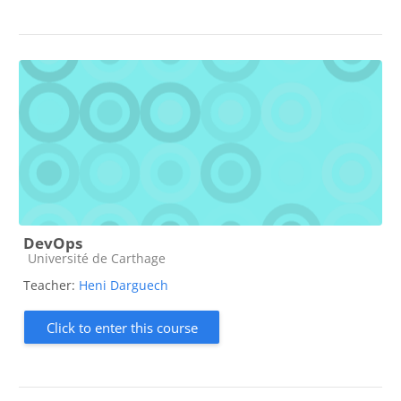
DevOps
Course category
Université de Carthage
Teacher:
Heni Darguech
Click to enter this course