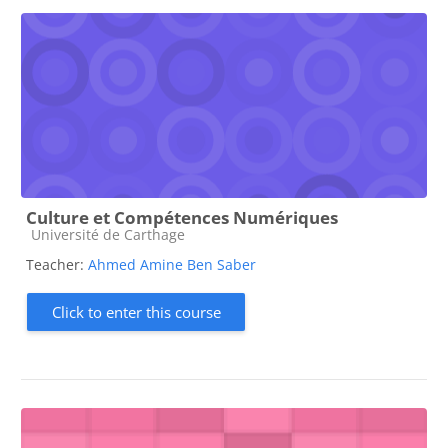
Culture et Compétences Numériques
Course category
Université de Carthage
Teacher:
Ahmed Amine Ben Saber
Click to enter this course