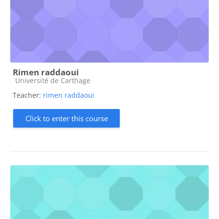
Rimen raddaoui
Course category
Université de Carthage
Teacher:
rimen raddaoui
Click to enter this course