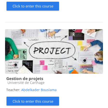
Click to enter this course
Gestion de projets
Course category
Université de Carthage
Teacher:
Abdelkader Bouslama
Click to enter this course