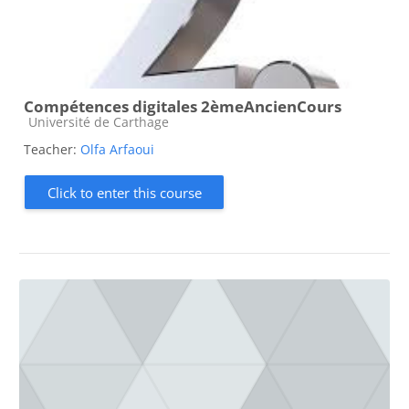
Compétences digitales 2èmeAncienCours
Course category
Université de Carthage
Teacher:
Olfa Arfaoui
Click to enter this course