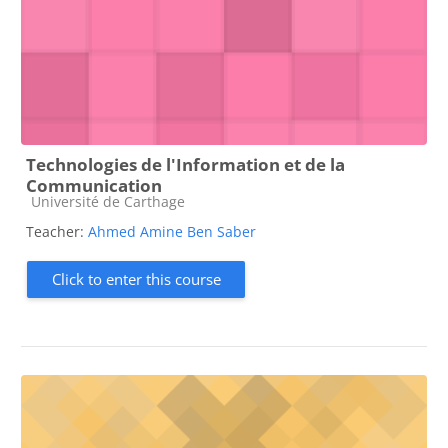
Technologies de l'Information et de la
Communication
Course category
Université de Carthage
Teacher:
Ahmed Amine Ben Saber
Click to enter this course