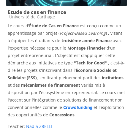
Etude de cas en finance
Course category
Université de Carthage
Le cours d'
Étude de Cas en Finance
est conçu comme un
apprentissage par projet (
Project-Based Learning
)
, visant
à équiper les étudiants de
troisième année Finance
avec
l'expertise nécessaire pour le
Montage Financier
d'un
projet entrepreneurial.
L'objectif est d'appliquer cette
démarche aux initiatives de type
"Tech for Good"
,
c'est-à-
dire les projets s'inscrivant dans l'
Économie Sociale et
Solidaire (ESS),
en tirant pleinement parti des
incitations
et des
mécanismes de financement
variés mis à
disposition par l'écosystème entrepreneurial
.
Le cours met
l'accent sur l'intégration de solutions de financement non
conventionnelles comme le
Crowdfunding
et l'exploitation
des opportunités de
Concessions
.
Teacher:
Nadia ZRELLI