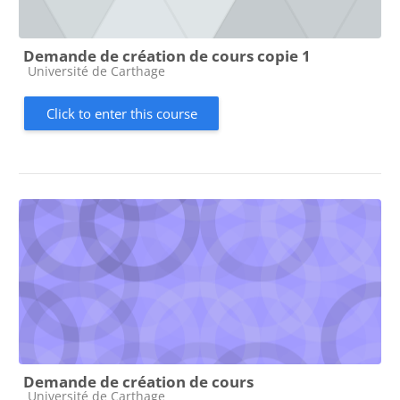
Demande de création de cours copie 1
Course category
Université de Carthage
Click to enter this course
Demande de création de cours
Course category
Université de Carthage