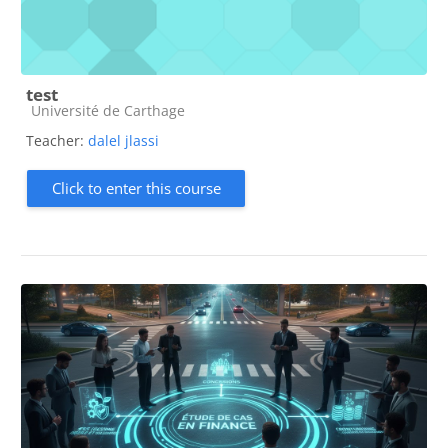
test
Course category
Université de Carthage
Teacher:
dalel jlassi
Click to enter this course