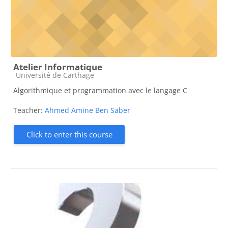
Atelier Informatique
Course category
Université de Carthage
Algorithmique et programmation avec le langage C
Teacher:
Ahmed Amine Ben Saber
Click to enter this course