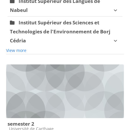
Institut Supérieur des Langues de
Nabeul
Institut Supérieur des Sciences et
Technologies de l'Environnement de Borj
Cédria
View more
semester 2
Course category
Université de Carthage