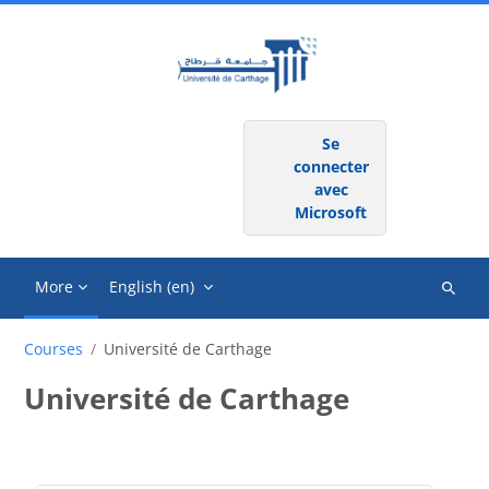
Skip to main content
LOG IN USING YOUR ACCOUNT ON:
Se
connecter
avec
Microsoft
More
English ‎(en)‎
Search
courses
Courses
Université de Carthage
Université de Carthage