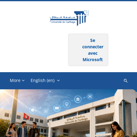
Skip to main content
LOG IN USING YOUR ACCOUNT ON:
Se
connecter
avec
Microsoft
More
English ‎(en)‎
Search
courses